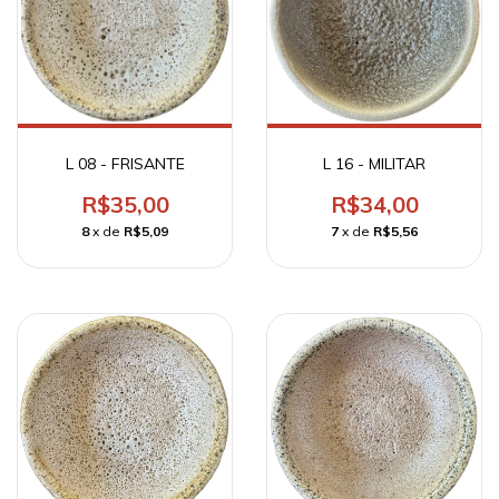
L 08 - FRISANTE
L 16 - MILITAR
R$35,00
R$34,00
8
x de
R$5,09
7
x de
R$5,56