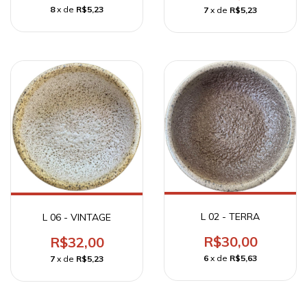
8
x de
R$5,23
7
x de
R$5,23
L 02 - TERRA
L 06 - VINTAGE
R$30,00
R$32,00
6
x de
R$5,63
7
x de
R$5,23