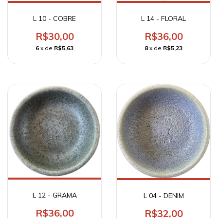
L 10 - COBRE
L 14 - FLORAL
R$30,00
R$36,00
6
x de
R$5,63
8
x de
R$5,23
L 12 - GRAMA
L 04 - DENIM
R$36,00
R$32,00