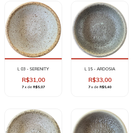
L 03 - SERENITY
L 15 - ARDOSIA
R$31,00
R$33,00
7
x de
R$5,07
7
x de
R$5,40