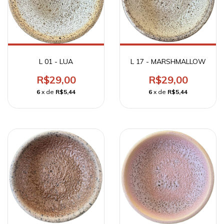
L 17 - MARSHMALLOW
L 01 - LUA
R$29,00
R$29,00
6
x de
R$5,44
6
x de
R$5,44