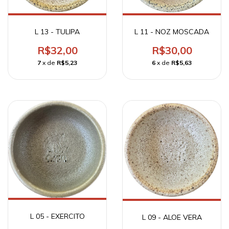
L 13 - TULIPA
L 11 - NOZ MOSCADA
R$32,00
R$30,00
7
x de
R$5,23
6
x de
R$5,63
L 05 - EXERCITO
L 09 - ALOE VERA