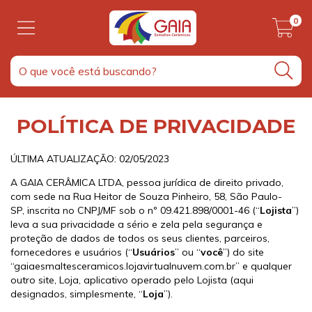
0
POLÍTICA DE PRIVACIDADE
ÚLTIMA ATUALIZAÇÃO: 02/05/2023
A GAIA CERÂMICA LTDA, pessoa jurídica de direito privado,
com sede na Rua Heitor de Souza Pinheiro, 58, São Paulo-
SP, inscrita no CNPJ/MF sob o nº 09.421.898/0001-46 (“
Lojista
”)
leva a sua privacidade a sério e zela pela segurança e
proteção de dados de todos os seus clientes, parceiros,
fornecedores e usuários (“
Usuários
” ou “
você
”) do site
“gaiaesmaltesceramicos.lojavirtualnuvem.com.br” e qualquer
outro site, Loja, aplicativo operado pelo Lojista (aqui
designados, simplesmente, “
Loja
”).