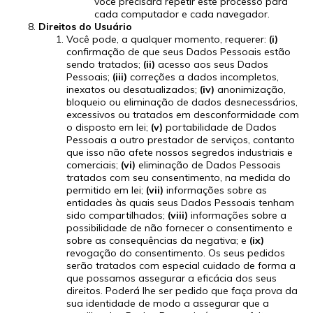
você precisará repetir este processo para
cada computador e cada navegador.
Direitos do Usuário
Você pode, a qualquer momento, requerer:
(i)
confirmação de que seus Dados Pessoais estão
sendo tratados;
(ii)
acesso aos seus Dados
Pessoais;
(iii)
correções a dados incompletos,
inexatos ou desatualizados;
(iv)
anonimização,
bloqueio ou eliminação de dados desnecessários,
excessivos ou tratados em desconformidade com
o disposto em lei;
(v)
portabilidade de Dados
Pessoais a outro prestador de serviços, contanto
que isso não afete nossos segredos industriais e
comerciais;
(vi)
eliminação de Dados Pessoais
tratados com seu consentimento, na medida do
permitido em lei;
(vii)
informações sobre as
entidades às quais seus Dados Pessoais tenham
sido compartilhados;
(viii)
informações sobre a
possibilidade de não fornecer o consentimento e
sobre as consequências da negativa; e
(ix)
revogação do consentimento. Os seus pedidos
serão tratados com especial cuidado de forma a
que possamos assegurar a eficácia dos seus
direitos. Poderá lhe ser pedido que faça prova da
sua identidade de modo a assegurar que a