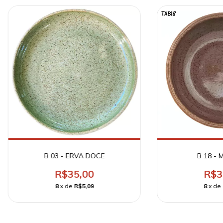
B 03 - ERVA DOCE
B 18 -
R$35,00
R$3
8
x de
R$5,09
8
x de