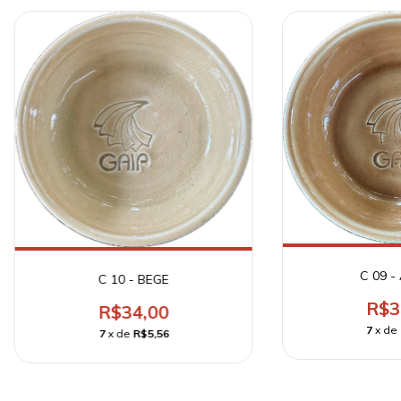
C 09 -
C 10 - BEGE
R$3
R$34,00
7
x de
7
x de
R$5,56